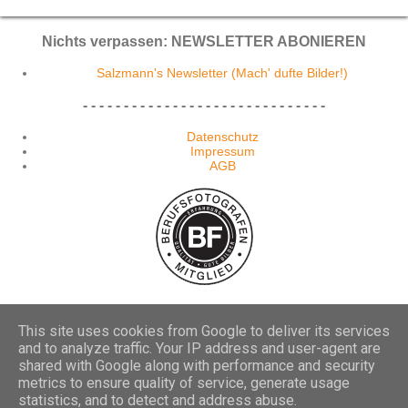
Nichts verpassen: NEWSLETTER ABONIEREN
Salzmann's Newsletter (Mach' dufte Bilder!)
- - - - - - - - - - - - - - - - - - - - - - - - - - - - - -
Datenschutz
Impressum
AGB
This site uses cookies from Google to deliver its services
Powered by Blogger
and to analyze traffic. Your IP address and user-agent are
shared with Google along with performance and security
(c) 2009-2025 Thomas W. Salzmann
metrics to ensure quality of service, generate usage
statistics, and to detect and address abuse.
Missbrauch melden