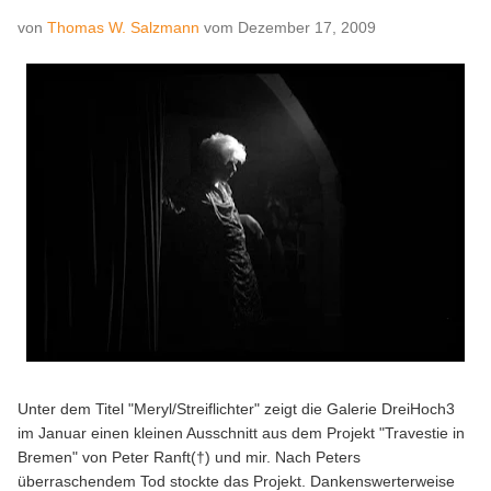
von
Thomas W. Salzmann
vom
Dezember 17, 2009
Unter dem Titel "Meryl/Streiflichter" zeigt die Galerie DreiHoch3
im Januar einen kleinen Ausschnitt aus dem Projekt "Travestie in
Bremen" von Peter Ranft(†) und mir. Nach Peters
überraschendem Tod stockte das Projekt. Dankenswerterweise