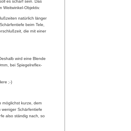
oll es scharf sein. Das
m Weitwinkel-Objektiv.
ußzeiten natürlich länger
Schärfentiefe beim Tele,
schlußzeit, die mit einer
Deshalb wird eine Blende
0mm, bei Spiegelreflex-
ere ;-)
e möglichst kurze, dem
u weniger Schärfentiefe
rfe also ständig nach, so