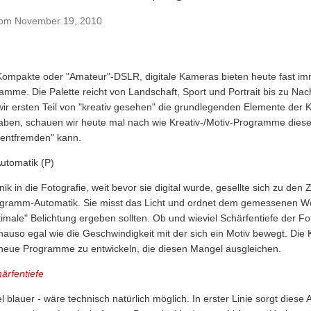
vom
November 19, 2010
Kompakte oder "Amateur"-DSLR, digitale Kameras bieten heute fast i
mme. Die Palette reicht von Landschaft, Sport und Portrait bis zu Nach
r ersten Teil von "kreativ gesehen" die grundlegenden Elemente der K
ben, schauen wir heute mal nach wie Kreativ-/Motiv-Programme diese
 entfremden" kann.
utomatik (P)
ik in die Fotografie, weit bevor sie digital wurde, gesellte sich zu den 
gramm-Automatik. Sie misst das Licht und ordnet dem gemessenen Wer
timale" Belichtung ergeben sollten. Ob und wieviel Schärfentiefe der F
nauso egal wie die Geschwindigkeit mit der sich ein Motiv bewegt. Die 
ah neue Programme zu entwickeln, die diesen Mangel ausgleichen.
ärfentiefe
blauer - wäre technisch natürlich möglich. In erster Linie sorgt diese 