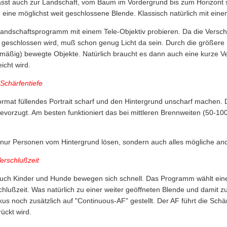
passt auch zur Landschaft, vom Baum im Vordergrund bis zum Horizont s
h eine möglichst weit geschlossene Blende. Klassisch natürlich mit eine
ndschaftsprogramm mit einem Tele-Objektiv probieren. Da die Verschl
e geschlossen wird, muß schon genug Licht da sein. Durch die größere 
mäßig) bewegte Objekte. Natürlich braucht es dann auch eine kurze Ver
icht wird.
Schärfentiefe
rmat füllendes Portrait scharf und den Hintergrund unscharf machen. 
bevorzugt. Am besten funktioniert das bei mittleren Brennweiten (50-10
 nur Personen vom Hintergrund lösen, sondern auch alles mögliche and
erschlußzeit
 auch Kinder und Hunde bewegen sich schnell. Das Programm wählt ein
lußzeit. Was natürlich zu einer weiter geöffneten Blende und damit z
okus noch zusätzlich auf "Continuous-AF" gestellt. Der AF führt die Schä
ückt wird.