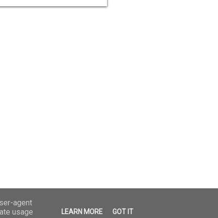
user-agent
rate usage
LEARN MORE
GOT IT