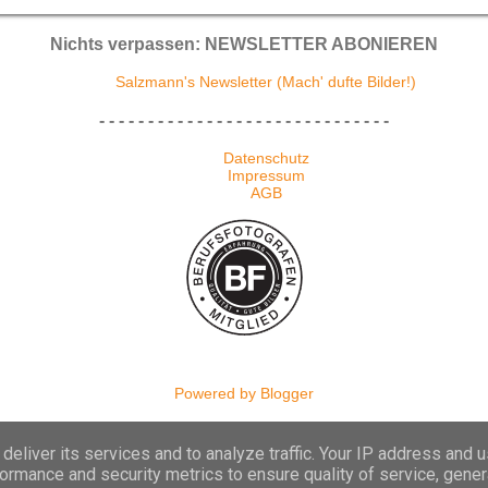
Nichts verpassen: NEWSLETTER ABONIEREN
Salzmann's Newsletter (Mach' dufte Bilder!)
- - - - - - - - - - - - - - - - - - - - - - - - - - - - - -
Datenschutz
Impressum
AGB
Powered by Blogger
(c) 2009-2025 Thomas W. Salzmann
deliver its services and to analyze traffic. Your IP address and 
ormance and security metrics to ensure quality of service, gene
Missbrauch melden