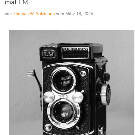
mat LM
von
Thomas W. Salzmann
vom
März 18, 2025