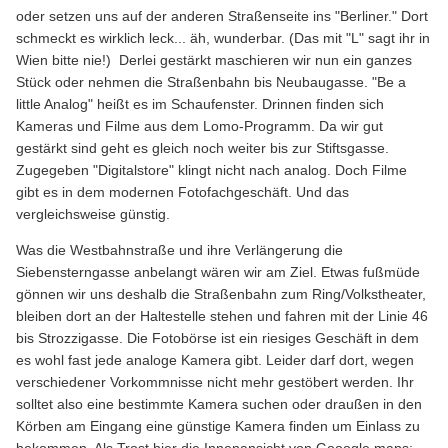
oder setzen uns auf der anderen Straßenseite ins "Berliner." Dort
schmeckt es wirklich leck... äh, wunderbar. (Das mit "L" sagt ihr in
Wien bitte nie!) Derlei gestärkt maschieren wir nun ein ganzes
Stück oder nehmen die Straßenbahn bis Neubaugasse. "Be a
little Analog" heißt es im Schaufenster. Drinnen finden sich
Kameras und Filme aus dem Lomo-Programm. Da wir gut
gestärkt sind geht es gleich noch weiter bis zur Stiftsgasse.
Zugegeben "Digitalstore" klingt nicht nach analog. Doch Filme
gibt es in dem modernen Fotofachgeschäft. Und das
vergleichsweise günstig.
Was die Westbahnstraße und ihre Verlängerung die
Siebensterngasse anbelangt wären wir am Ziel. Etwas fußmüde
gönnen wir uns deshalb die Straßenbahn zum Ring/Volkstheater,
bleiben dort an der Haltestelle stehen und fahren mit der Linie 46
bis Strozzigasse. Die Fotobörse ist ein riesiges Geschäft in dem
es wohl fast jede analoge Kamera gibt. Leider darf dort, wegen
verschiedener Vorkommnisse nicht mehr gestöbert werden. Ihr
solltet also eine bestimmte Kamera suchen oder draußen in den
Körben am Eingang eine günstige Kamera finden um Einlass zu