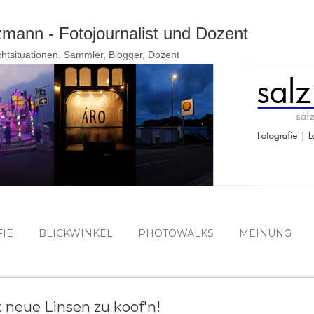
Direkt zum Hauptbereich
ann - Fotojournalist und Dozent
ichtsituationen. Sammler, Blogger, Dozent
IE
BLICKWINKEL
PHOTOWALKS
MEINUNG
t neue Linsen zu koof'n!