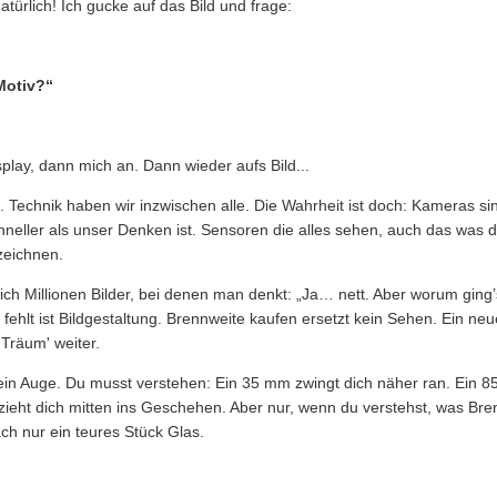
türlich! Ich gucke auf das Bild und frage:
Motiv?“
play, dann mich an. Dann wieder aufs Bild...
t. Technik haben wir inzwischen alle. Die Wahrheit ist doch: Kameras s
neller als unser Denken ist. Sensoren die alles sehen, auch das was du 
 zeichnen.
ch Millionen Bilder, bei denen man denkt: „Ja… nett. Aber worum ging’s j
fehlt ist Bildgestaltung. Brennweite kaufen ersetzt kein Sehen. Ein neu
 Träum' weiter.
kein Auge. Du musst verstehen: Ein 35 mm zwingt dich näher ran. Ein 
 zieht dich mitten ins Geschehen. Aber nur, wenn du verstehst, was Bre
ch nur ein teures Stück Glas.