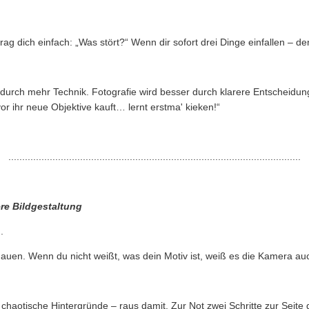
.
ag dich einfach: „Was stört?“ Wenn dir sofort drei Dinge einfallen – den
r durch mehr Technik. Fotografie wird besser durch klarere Entscheidun
r ihr neue Objektive kauft… lernt erstma' kieken!“
..........................................................................................................
ere Bildgestaltung
.
uen. Wenn du nicht weißt, was dein Motiv ist, weiß es die Kamera auc
chaotische Hintergründe – raus damit. Zur Not zwei Schritte zur Seite 