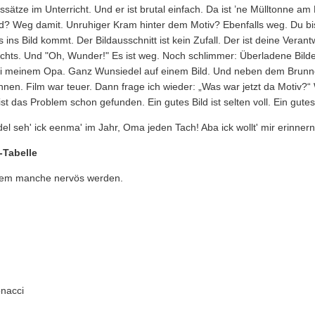
gssätze im Unterricht. Und er ist brutal einfach. Da ist ’ne Mülltonne a
d? Weg damit. Unruhiger Kram hinter dem Motiv? Ebenfalls weg. Du bis
 ins Bild kommt. Der Bildausschnitt ist kein Zufall. Der ist deine Vera
rechts. Und "Oh, Wunder!" Es ist weg. Noch schlimmer: Überladene Bilder
bei meinem Opa. Ganz Wunsiedel auf einem Bild. Und neben dem Brunnen 
en. Film war teuer. Dann frage ich wieder: „Was war jetzt da Motiv?“
 das Problem schon gefunden. Ein gutes Bild ist selten voll. Ein gutes B
l seh' ick eenma' im Jahr, Oma jeden Tach! Aba ick wollt' mir erinnern,
-Tabelle
 dem manche nervös werden.
onacci