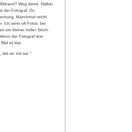
m Bildrand? Weg damit. Halber
t der Fotograf. Du
ntwortung. Manchmal reicht
. Ich sehe oft Fotos, bei
ein kleiner heller Strich:
 Wenn der Fotograf drei
ild ist klar.
 det se' mit wa'."